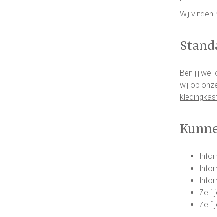
Wij vinden 
Stand
Ben jij we
wij op onze
kledingkas
Kunne
Info
Info
Info
Zelf 
Zelf 