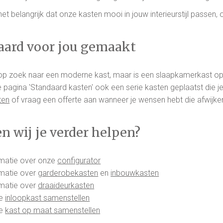
het belangrijk dat onze kasten mooi in jouw interieurstijl passen, 
aard voor jou gemaakt
l op zoek naar een moderne kast, maar is een slaapkamerkast o
 pagina 'Standaard kasten' ook een serie kasten geplaatst die je d
ten
of vraag een offerte aan wanneer je wensen hebt die afwijke
n wij je verder helpen?
rmatie over onze
configurator
rmatie over
garderobekasten
en
inbouwkasten
rmatie over
draaideurkasten
je
inloopkast samenstellen
je
kast op maat samenstellen