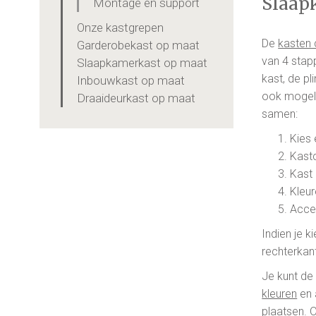
Slaap
Montage en support
Onze kastgrepen
De
kasten 
Garderobekast op maat
van 4 stapp
Slaapkamerkast op maat
kast, de pl
Inbouwkast op maat
ook mogeli
Draaideurkast op maat
samen:
Kies 
Kastc
Kast 
Kleur
Acce
Indien je 
rechterkan
Je kunt de
kleuren
en 
plaatsen. 