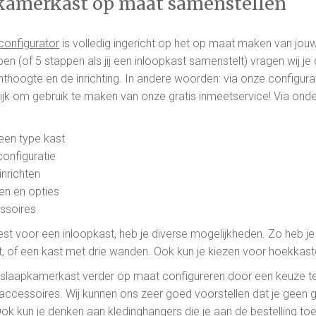
kamerkast op maat samenstellen
configurator
is volledig ingericht op het op maat maken van jou
en (of 5 stappen als jij een inloopkast samenstelt) vragen wij j
inthoogte en de inrichting. In andere woorden: via onze configurator
jk om gebruik te maken van onze gratis inmeetservice! Via onde
een type kast
onfiguratie
inrichten
en en opties
ssoires
kiest voor een inloopkast, heb je diverse mogelijkheden. Zo heb
t, of een kast met drie wanden. Ook kun je kiezen voor hoekka
 slaapkamerkast verder op maat configureren door een keuze te m
accessoires. Wij kunnen ons zeer goed voorstellen dat je geen gr
Ook kun je denken aan kledinghangers die je aan de bestelling to