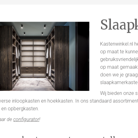
Slaap
Kastenwinkel.nl 
op maat te kunne
gebruiksvriendeli
op maat gemaakte
doen we je graag
slaapkamerkaste
Wij bieden onze 
verse inloopkasten en hoekkasten. In ons standaard assortiment
 en opbergkasten.
naar de
configurator
!